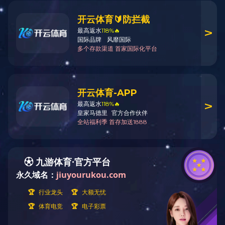
上一篇：
--
下一篇：
2021全球碳纤维复合材料市场报告
返回列表
公司地址 ：
工厂地址 ：
广州经济开发区永和区华峰路5号（511356）
法律声明
加入我们
友情链接
Copyright ©
赛奥
粤ICP备05040536号
Powered by
vancheer
九州网页版
|
米乐官方网站_米乐(中国)股份有限公司
|
世俱杯平台
|
华球
平台
|
WQT.COM
|
JIUZHOU.COM九州
|
广发网页版
|
新利官方(中国)总
部
|
ml体育平台
|